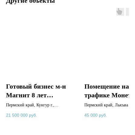
Другие объекты
Готовый бизнес м-н
Помещение на
Магнит 8 лет
трафике Монет
окупаемость
45м2
Пермский край, Кунгур г.,
Пермский край, Лысьва г.,
Плехановский тракт ул., 35
Делегатская ул., 38
21 500 000
руб.
45 000
руб.