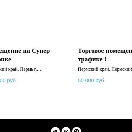
ещение на Супер
Торговое помещен
фике
трафике !
ий край, Пермь г.,
Пермский край, Пермский
ольский пр-кт., 68
Кукуштан п., Пальниковски
000
руб.
50 000
руб.