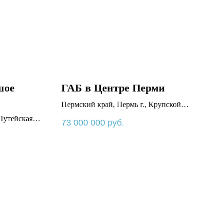
шое
ГАБ в Центре Перми
Пермский край, Пермь г., Крупской
ул., 80а
 Путейская
73 000 000
руб.