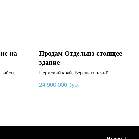
ие на
Продам Отдельно стоящее
здание
 район,
Пермский край, Верещагинский
й тракт., 22
район, Верещагино г., Фабричная ул.,
24 900 000
руб.
87
Наверх