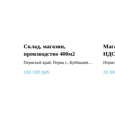
Склад, магазин,
Мага
производство 400м2
НДС 
Пермский край, Пермь г., Куйбышева
Пермск
ул., 103
41/1
160 000
руб.
33 60