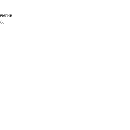
ачегин.
6.